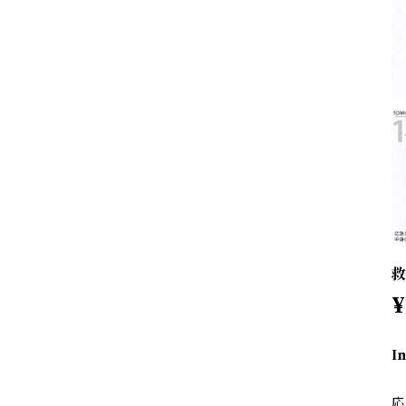
救
¥
I
応