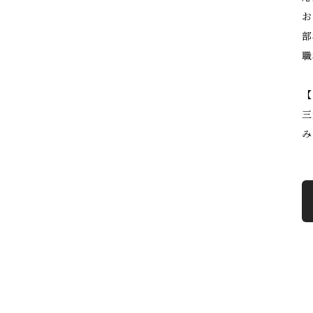
お
部
職
【
三
み