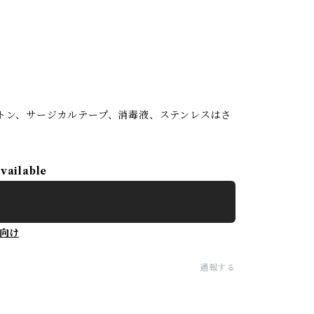
トン、サージカルテープ、消毒液、ステンレスはさ
available
向け
通報する