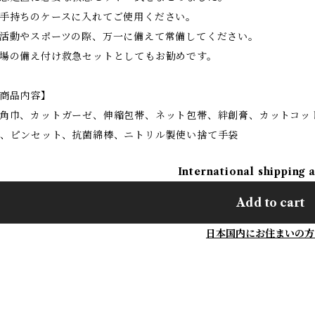
手持ちのケースに入れてご使用ください。
活動やスポーツの際、万一に備えて常備してください。
場の備え付け救急セットとしてもお勧めです。
商品内容】
角巾、カットガーゼ、伸縮包帯、ネット包帯、絆創膏、カットコッ
、ピンセット、抗菌綿棒、ニトリル製使い捨て手袋
International shipping 
Add to cart
日本国内にお住まいの方