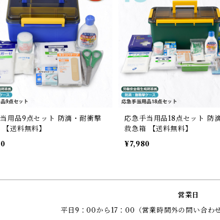
当用品9点セット 防滴・耐衝撃
応急手当用品18点セット 防
 【送料無料】
救急箱 【送料無料】
80
¥7,980
営業日
平日9：00から17：00（営業時間外の問い合