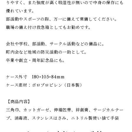
りやすく、また強度が高く吸湿性が無いので中身の保存にも
優れています。
部活動やスポーツの際、万一に備えて常備してください。
職場の備え付け救急箱としてもお勧めです。
会社や学校、部活動、サークル活動などの備品に。
町内会など地域の防災活動の一助として。
卒業や創立・周年記念品にも。
ケース外寸 180×105×84mm
ケース素材：ポロプロピレン（日本製）
【商品内容】
三角巾、カットガーゼ、伸縮包帯、絆創膏、サージカルテー
プ、消毒液、ステンレスはさみ、ニトリル製使い捨て手袋