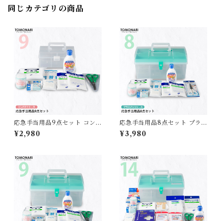
同じカテゴリの商品
応急手当用品9点セット コン
応急手当用品8点セット プラ
パクト救急箱 【送料無料】
スチック製救急箱 【送料無
¥2,980
¥3,980
料】