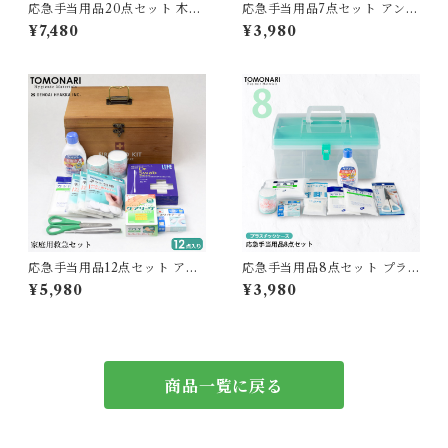
応急手当用品20点セット 木製
応急手当用品7点セット アンテ
救急箱 【送料無料】
ィークケース入り 【送料無
¥7,480
¥3,980
料】
応急手当用品12点セット アン
応急手当用品8点セット プラ
ティークケース入り 【送料無
スチック製救急箱 【送料無
¥5,980
¥3,980
料】
料】
商品一覧に戻る