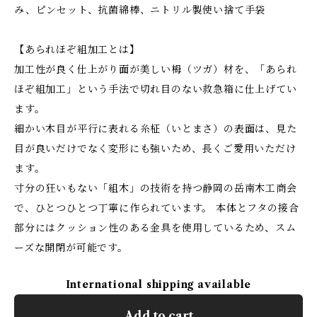
み、ピンセット、抗菌綿棒、ニトリル製使い捨て手袋
【あられほぞ組加工とは】
加工性が良く仕上がり面が美しい栂（ツガ）材を、「あられ
ほぞ組加工」という手法で切れ目のない救急箱に仕上げてい
ます。
細かい木目が平行に表れる糸柾（いとまさ）の表面は、見た
目が良いだけでなく変形にも強いため、長くご愛用いただけ
ます。
寸分の狂いもない「組木」の技術を持つ静岡の岳南木工商会
で、ひとつひとつ丁寧に作られています。 本体とフタの接合
部分にはクッション性のある金具を使用しているため、スム
ーズな開閉が可能です。
International shipping available
Add to cart