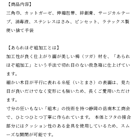
【商品内容】
三角巾、カットガーゼ、伸縮包帯、絆創膏、サージカルテー
プ、消毒液、ステンレスはさみ、ピンセット、ラテックス製
使い捨て手袋
【あられほぞ組加工とは】
加工性が良く仕上がり面が美しい栂（ツガ）材を、「あられ
ほぞ組加工」という手法で切れ目のない救急箱に仕上げてい
ます。
細かい木目が平行に表れる糸柾（いとまさ）の表面は、見た
目が良いだけでなく変形にも強いため、長くご愛用いただけ
ます。
寸分の狂いもない「組木」の技術を持つ静岡の岳南木工商会
で、ひとつひとつ丁寧に作られています。 本体とフタの接合
部分にはクッション性のある金具を使用しているため、スム
ーズな開閉が可能です。