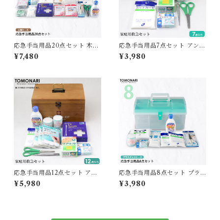
応急手当用品20点セット 木製
応急手当用品7点セット アンテ
救急箱 【送料無料】
ィークケース入り 【送料無
¥7,480
¥3,980
料】
応急手当用品12点セット アン
応急手当用品8点セット プラ
ティークケース入り 【送料無
スチック製救急箱 【送料無
¥5,980
¥3,980
料】
料】