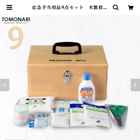
応急手当用品9点セット 木製救急
箱 【送料無料】 | First Aid Stor
e