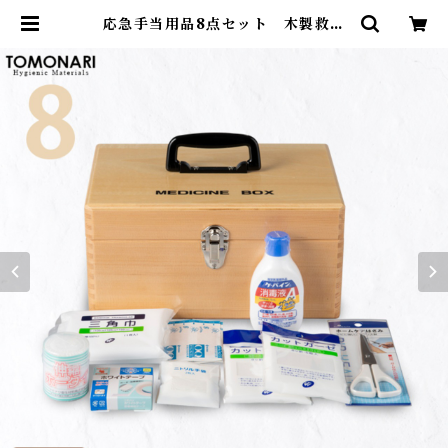
応急手当用品8点セット 木製救急
箱 【送料無料】 | First Aid Stor
e