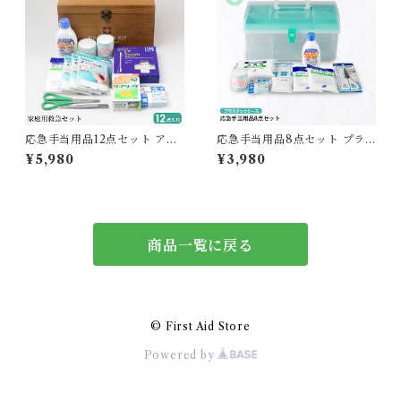
応急手当用品12点セット アン
応急手当用品8点セット プラ
ティークケース入り 【送料無
スチック製救急箱 【送料無
¥5,980
¥3,980
料】
料】
商品一覧に戻る
© First Aid Store
Powered by