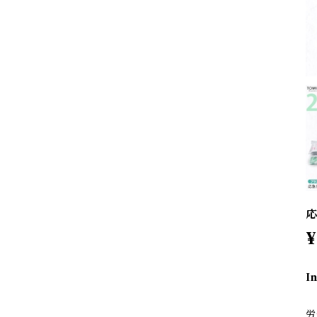
応
¥
I
労