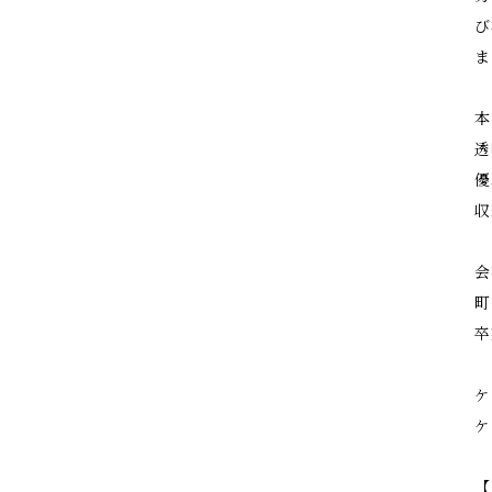
び
ま
本
透
優
収
会
町
卒
ケ
ケ
【