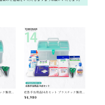
チック製救急
応急手当用品14点セット プラスチック製救急
箱 【送料無料】
¥4,980