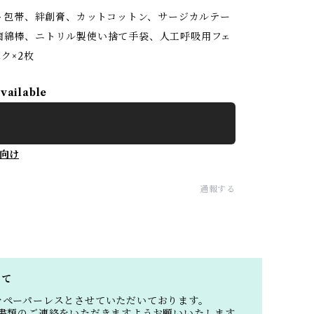
ット包帯、絆創膏、カットコットン、サージカルテー
菌綿棒、ニトリル製使い捨て手袋、人工呼吸用フェ
ク×2枚
available
向け
通報する
いて
をペーパーレスとさせていただいております。
書類のご連絡をいただきますようお願いいたします。