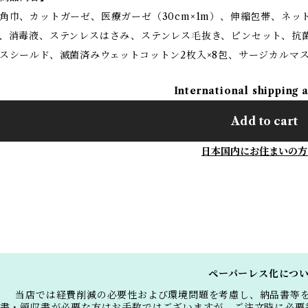
角巾、カットガーゼ、医療ガーゼ（30cm×1m）、伸縮包帯、ネ
、消毒液、ステンレスはさみ、ステンレス毛抜き、ピンセット、抗
スシールド、滅菌済みウェットコットン2枚入×8包、サージカルマス
International shipping 
Add to cart
日本国内にお住まいの方
ペーパーレス化につ
当店では経費削減の必要性および環境問題を考慮し、納品書等
書・領収書が必要な方はお手数ではございますが、ご注文時に必要