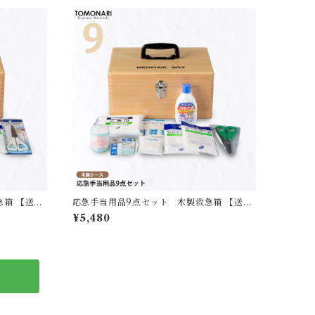
急箱 【送料
応急手当用品9点セット 木製救急箱 【送料
無料】
¥5,480