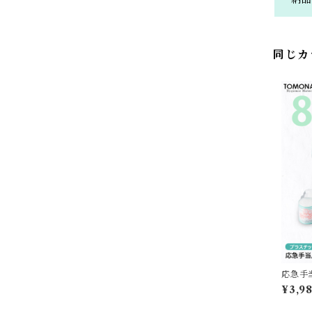
同じカ
応急手
箱 【
¥3,9