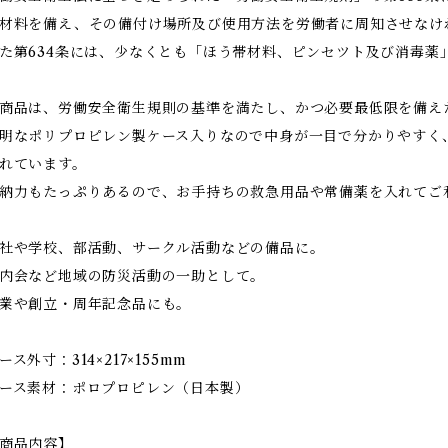
材料を備え、その備付け場所及び使用方法を労働者に周知させなけ
た第634条には、少なくとも「ほう帯材料、ピンセツト及び消毒薬
商品は、労働安全衛生規則の基準を満たし、かつ必要最低限を備え
明なポリプロピレン製ケース入りなので中身が一目で分かりやすく
れています。
納力もたっぷりあるので、お手持ちの救急用品や常備薬を入れてご
社や学校、部活動、サークル活動などの備品に。
内会など地域の防災活動の一助として。
業や創立・周年記念品にも。
ース外寸：314×217×155mm
ース素材：ポロプロピレン（日本製）
商品内容】