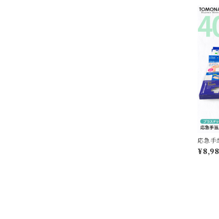
応急手
急箱 
¥8,9