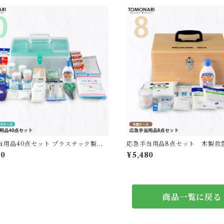
当用品40点セット プラスチック製救
応急手当用品8点セット 木製救
【送料無料】
無料】
80
¥5,480
商品一覧に戻る