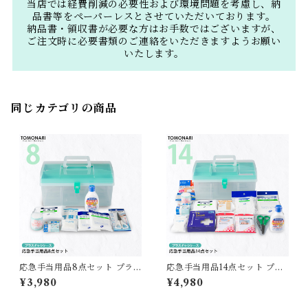
当店では経費削減の必要性および環境問題を考慮し、納
品書等をペーパーレスとさせていただいております。
納品書・領収書が必要な方はお手数ではございますが、
ご注文時に必要書類のご連絡をいただきますようお願い
いたします。
同じカテゴリの商品
応急手当用品8点セット プラ
応急手当用品14点セット プラ
スチック製救急箱 【送料無
スチック製救急箱 【送料無
¥3,980
¥4,980
料】
料】