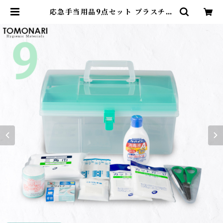
応急手当用品9点セット プラスチッ
ク製救急箱 【送料無料】 | First A
id Store