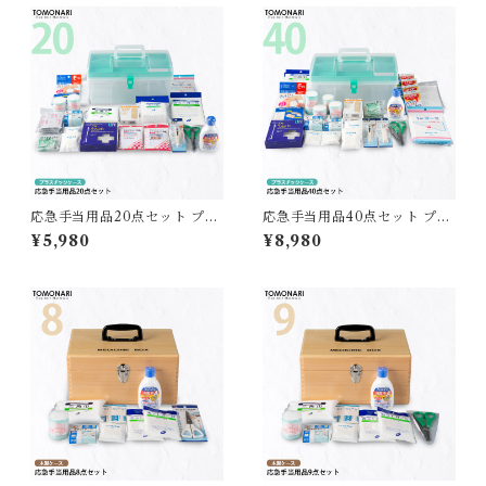
応急手当用品20点セット プラ
応急手当用品40点セット プラ
スチック製救急箱 【送料無
スチック製救急箱 【送料無
¥5,980
¥8,980
料】
料】